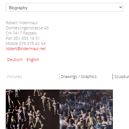
Robert Indermaur
Domleschgerstrasse 43
CH-7417 Paspels
Fon 081 655 19 51
Mobile 079 378 42 54
robert@indermaur.net
Deutsch
English
Pictures
Drawings / Graphics
Sculptu