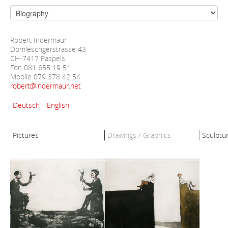
Robert Indermaur
Domleschgerstrasse 43
CH-7417 Paspels
Fon 081 655 19 51
Mobile 079 378 42 54
robert@indermaur.net
Deutsch
English
Pictures
Drawings / Graphics
Sculptu